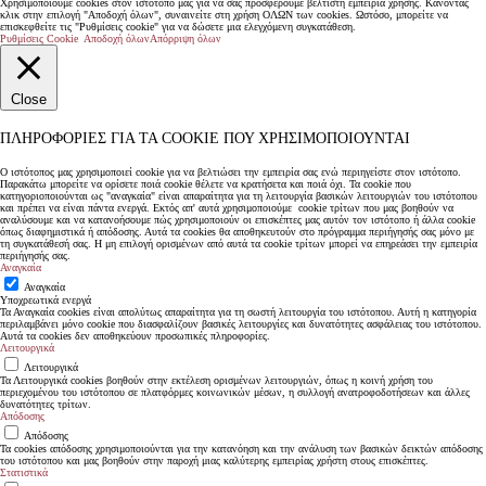
Χρησιμοποιούμε cookies στον ιστότοπό μας για να σας προσφέρουμε βέλτιστη εμπειρία χρήσης. Κάνοντας
κλικ στην επιλογή "Αποδοχή όλων", συναινείτε στη χρήση ΟΛΩΝ των cookies. Ωστόσο, μπορείτε να
επισκεφθείτε τις "Ρυθμίσεις cookie" για να δώσετε μια ελεγχόμενη συγκατάθεση.
Ρυθμίσεις Cookie
Αποδοχή όλων
Απόρριψη όλων
Close
ΠΛΗΡΟΦΟΡΊΕΣ ΓΙΑ ΤΑ COOKIE ΠΟΥ ΧΡΗΣΙΜΟΠΟΙΟΎΝΤΑΙ
Ο ιστότοπος μας χρησιμοποιεί cookie για να βελτιώσει την εμπειρία σας ενώ περιηγείστε στον ιστότοπο.
Παρακάτω μπορείτε να ορίσετε ποιά cookie θέλετε να κρατήσετα και ποιά όχι. Τα cookie που
κατηγοριοποιούνται ως "αναγκαία" είναι απαραίτητα για τη λειτουργία βασικών λειτουργιών του ιστότοπου
και πρέπει να είναι πάντα ενεργά. Εκτός απ' αυτά χρησιμοποιούμε cookie τρίτων που μας βοηθούν να
αναλύσουμε και να κατανοήσουμε πώς χρησιμοποιούν οι επισκέπτες μας αυτόν τον ιστότοπο ή άλλα cookie
όπως διαφημιστικά ή απόδοσης. Αυτά τα cookies θα αποθηκευτούν στο πρόγραμμα περιήγησής σας μόνο με
τη συγκατάθεσή σας. Η μη επιλογή ορισμένων από αυτά τα cookie τρίτων μπορεί να επηρεάσει την εμπειρία
περιήγησής σας.
Αναγκαία
Αναγκαία
Υποχρεωτικά ενεργά
Τα Αναγκαία cookies είναι απολύτως απαραίτητα για τη σωστή λειτουργία του ιστότοπου. Αυτή η κατηγορία
περιλαμβάνει μόνο cookie που διασφαλίζουν βασικές λειτουργίες και δυνατότητες ασφάλειας του ιστότοπου.
Αυτά τα cookies δεν αποθηκεύουν προσωπικές πληροφορίες.
Λειτουργικά
Λειτουργικά
Τα Λειτουργικά cookies βοηθούν στην εκτέλεση ορισμένων λειτουργιών, όπως η κοινή χρήση του
περιεχομένου του ιστότοπου σε πλατφόρμες κοινωνικών μέσων, η συλλογή ανατροφοδοτήσεων και άλλες
δυνατότητες τρίτων.
Απόδοσης
Απόδοσης
Τα cookies απόδοσης χρησιμοποιούνται για την κατανόηση και την ανάλυση των βασικών δεικτών απόδοσης
του ιστότοπου και μας βοηθούν στην παροχή μιας καλύτερης εμπειρίας χρήστη στους επισκέπτες.
Στατιστικά