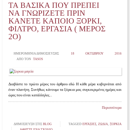
ΤΑ ΒΑΣΙΚΆ ΠΟΥ ΠΡΈΠΕΙ
ΝΑ ΓΝΩΡΊΖΕΤΕ ΠΡΙΝ
ΚΆΝΕΤΕ ΚΆΠΟΙΟ ΞΌΡΚΙ,
ΦΊΛΤΡΟ, ΕΡΓΑΣΊΑ ( ΜΈΡΟΣ
2Ο)
ΗΜΕΡΟΜΗΝΊΑ ΔΗΜΟΣΊΕΥΣΗΣ
18 ΟΚΤΩΒΡΊΟΥ 2016
ΑΠΌ ΤΟΝ
TASOS
Διαβάστε το πρώτο μέρος του άρθρου εδώ Η κάθε μέρα κυβερνάται από
έναν πλανήτη. Συνήθως κάνουμε τα ξόρκια μας συγκεκριμένες ημέρες και
ώρες που είναι κατάλληλες...
Περισσότερα
ΔΗΜΟΣΊΕΥΣΗ ΣΤΙΣ
BLOG
TAGGED
ΕΡΓΑΣΊΕΣ
,
ΖΩΔΙΑ
,
ΞΌΡΚΙΑ
ΑΦΉΣΤΕ ΈΝΑ ΣΧΌΛΙΟ