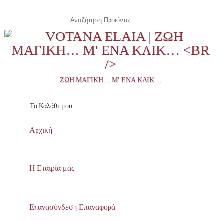
ΖΩΉ ΜΑΓΙΚΉ… Μ' ΈΝΑ ΚΛΙΚ…
To Καλάθι μου
Αρχική
Η Εταιρία μας
Επανασύνδεση Επαναφορά