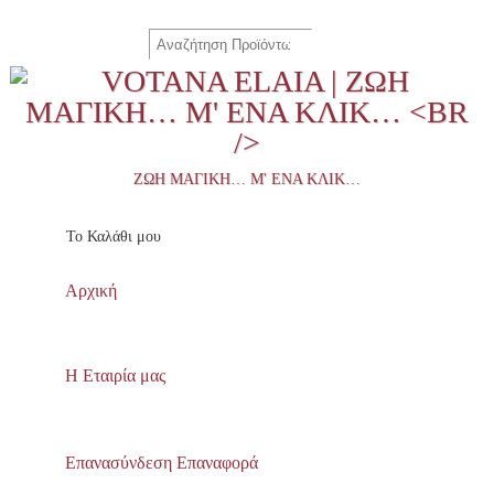
ΖΩΉ ΜΑΓΙΚΉ… Μ' ΈΝΑ ΚΛΙΚ…
To Καλάθι μου
Αρχική
Η Εταιρία μας
Επανασύνδεση Επαναφορά