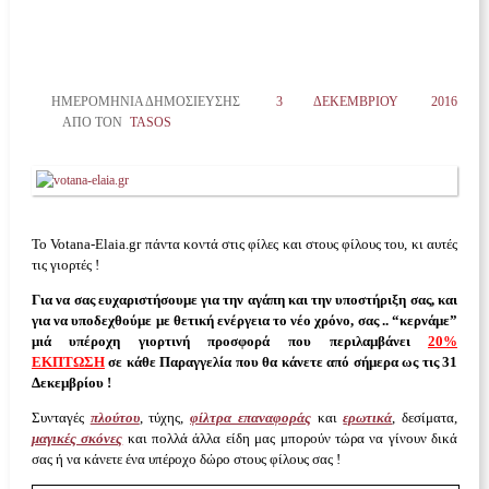
ΗΜΕΡΟΜΗΝΊΑ ΔΗΜΟΣΊΕΥΣΗΣ
3 ΔΕΚΕΜΒΡΊΟΥ 2016
ΑΠΌ ΤΟΝ
TASOS
Το Votana-Elaia.gr πάντα κοντά στις φίλες και στους φίλους του, κι αυτές
τις γιορτές !
Για να σας ευχαριστήσουμε για την αγάπη και την υποστήριξη σας, και
για να υποδεχθούμε με θετική ενέργεια το νέο χρόνο, σας .. “κερνάμε”
μιά υπέροχη γιορτινή προσφορά που περιλαμβάνει
20%
ΕΚΠΤΩΣΗ
σε κάθε Παραγγελία που θα κάνετε από σήμερα ως τις 31
Δεκεμβρίου !
Συνταγές
πλούτου
, τύχης,
φίλτρα επαναφοράς
και
ερωτικά
, δεσίματα,
μαγικές σκόνες
και πολλά άλλα είδη μας μπορούν τώρα να γίνουν δικά
σας ή να κάνετε ένα υπέροχο δώρο στους φίλους σας !