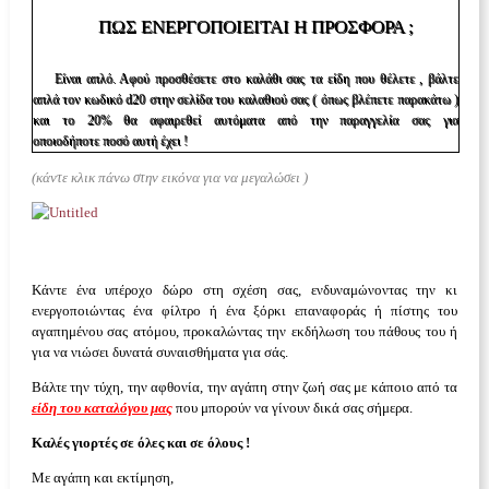
ΠΩΣ ΕΝΕΡΓΟΠΟΙΕΊΤΑΙ Η ΠΡΟΣΦΟΡΆ ;
Eίναι απλό. Αφού προσθέσετε στο καλάθι σας τα είδη που θέλετε , βάλτε
απλά τον κωδικό d20 στην σελίδα του καλαθιού σας ( όπως βλέπετε παρακάτω )
και το 20% θα αφαιρεθεί αυτόματα από την παραγγελία σας για
οποιοδήποτε ποσό αυτή έχει !
(κάντε κλικ πάνω στην εικόνα για να μεγαλώσει )
Κάντε ένα υπέροχο δώρο στη σχέση σας, ενδυναμώνοντας την κι
ενεργοποιώντας ένα φίλτρο ή ένα ξόρκι επαναφοράς ή πίστης του
αγαπημένου σας ατόμου, προκαλώντας την εκδήλωση του πάθους του ή
για να νιώσει δυνατά συναισθήματα για σάς.
Βάλτε την τύχη, την αφθονία, την αγάπη στην ζωή σας με κάποιο από τα
είδη του καταλόγου μας
που μπορούν να γίνουν δικά σας σήμερα.
Καλές γιορτές σε όλες και σε όλους !
Με αγάπη και εκτίμηση,