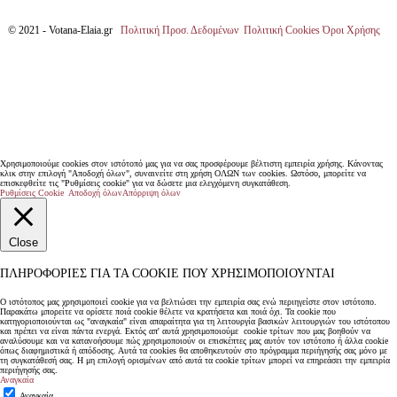
© 2021 - Votana-Elaia.gr
Πολιτική Προσ. Δεδομένων
Πολιτική Cookies
Όροι Χρήσης
Χρησιμοποιούμε cookies στον ιστότοπό μας για να σας προσφέρουμε βέλτιστη εμπειρία χρήσης. Κάνοντας
κλικ στην επιλογή "Αποδοχή όλων", συναινείτε στη χρήση ΟΛΩΝ των cookies. Ωστόσο, μπορείτε να
επισκεφθείτε τις "Ρυθμίσεις cookie" για να δώσετε μια ελεγχόμενη συγκατάθεση.
Ρυθμίσεις Cookie
Αποδοχή όλων
Απόρριψη όλων
Close
ΠΛΗΡΟΦΟΡΊΕΣ ΓΙΑ ΤΑ COOKIE ΠΟΥ ΧΡΗΣΙΜΟΠΟΙΟΎΝΤΑΙ
Ο ιστότοπος μας χρησιμοποιεί cookie για να βελτιώσει την εμπειρία σας ενώ περιηγείστε στον ιστότοπο.
Παρακάτω μπορείτε να ορίσετε ποιά cookie θέλετε να κρατήσετα και ποιά όχι. Τα cookie που
κατηγοριοποιούνται ως "αναγκαία" είναι απαραίτητα για τη λειτουργία βασικών λειτουργιών του ιστότοπου
και πρέπει να είναι πάντα ενεργά. Εκτός απ' αυτά χρησιμοποιούμε cookie τρίτων που μας βοηθούν να
αναλύσουμε και να κατανοήσουμε πώς χρησιμοποιούν οι επισκέπτες μας αυτόν τον ιστότοπο ή άλλα cookie
όπως διαφημιστικά ή απόδοσης. Αυτά τα cookies θα αποθηκευτούν στο πρόγραμμα περιήγησής σας μόνο με
τη συγκατάθεσή σας. Η μη επιλογή ορισμένων από αυτά τα cookie τρίτων μπορεί να επηρεάσει την εμπειρία
περιήγησής σας.
Αναγκαία
Αναγκαία