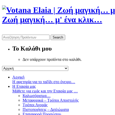
Ζωή μαγική… μ' ένα κλικ…
To Καλάθι μου
Δεν υπάρχουν προϊόντα στο καλάθι.
Αρχική
Η αφετηρία για το ταξίδι στο όνειρο…
Η Εταιρία μας
Μάθετε για εμάς και την Εταιρία μας …
Καλωσόρισμα…
Μεταφορικά – Τρόποι Αποστολής
Τρόποι Αγοράς
Πιστοποιήσεις – Διπλώματα
Επαναφορά Προσώπου