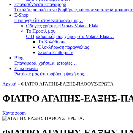
Επανασύνδεση Επαναφορά
Τι καλύτερο από το να βοηθήσεις κάποιον να συνειδητοπο
E-Shop
Περιηγηθείτε στον Κατάλογο μας…
Οδηγίες χρήσης φίλτρων Votana Elaia
Το Προφίλ μου
Ο Προσωπικός σας χώρος στο Votana Elaia…
Το Καλάθι σας
Ολοκλήρωση παραγγελίας
Σελίδα Επιθυμιών
Blog
Επαναφορά, χρήσιμα, ιστορίες…
Επικοινωνία
Ρωτήστε μας ότι τραβάει η ψυχή σας…
Αρχική
» ΦΙΛΤΡΟ ΑΓΑΠΗΣ-ΕΛΞΗΣ-ΠΑΘΟΥΣ-ΕΡΩΤΑ
ΦΙΛΤΡΟ ΑΓΑΠΗΣ-ΕΛΞΗΣ-Π
Κάντε zoom
ΦΙΛΤΡΟ ΑΓΑΠΗΣ-ΕΛΞΗΣ-Π