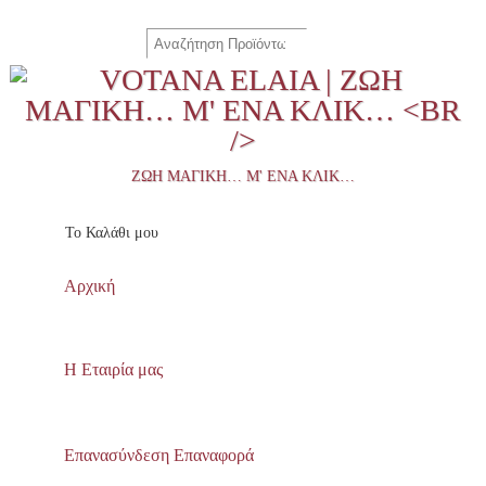
ΖΩΉ ΜΑΓΙΚΉ… Μ' ΈΝΑ ΚΛΙΚ…
To Καλάθι μου
Αρχική
Η Εταιρία μας
Επανασύνδεση Επαναφορά