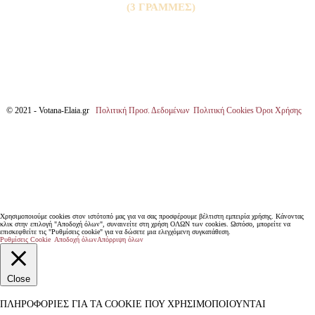
(3 ΓΡΑΜΜΕΣ)
© 2021 - Votana-Elaia.gr
Πολιτική Προσ. Δεδομένων
Πολιτική Cookies
Όροι Χρήσης
Χρησιμοποιούμε cookies στον ιστότοπό μας για να σας προσφέρουμε βέλτιστη εμπειρία χρήσης. Κάνοντας
κλικ στην επιλογή "Αποδοχή όλων", συναινείτε στη χρήση ΟΛΩΝ των cookies. Ωστόσο, μπορείτε να
επισκεφθείτε τις "Ρυθμίσεις cookie" για να δώσετε μια ελεγχόμενη συγκατάθεση.
Ρυθμίσεις Cookie
Αποδοχή όλων
Απόρριψη όλων
Close
ΠΛΗΡΟΦΟΡΊΕΣ ΓΙΑ ΤΑ COOKIE ΠΟΥ ΧΡΗΣΙΜΟΠΟΙΟΎΝΤΑΙ