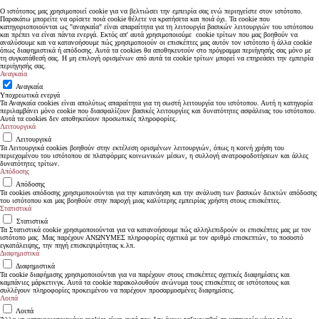
Ο ιστότοπος μας χρησιμοποιεί cookie για να βελτιώσει την εμπειρία σας ενώ περιηγείστε στον ιστότοπο.
Παρακάτω μπορείτε να ορίσετε ποιά cookie θέλετε να κρατήσετα και ποιά όχι. Τα cookie που
κατηγοριοποιούνται ως "αναγκαία" είναι απαραίτητα για τη λειτουργία βασικών λειτουργιών του ιστότοπου
και πρέπει να είναι πάντα ενεργά. Εκτός απ' αυτά χρησιμοποιούμε cookie τρίτων που μας βοηθούν να
αναλύσουμε και να κατανοήσουμε πώς χρησιμοποιούν οι επισκέπτες μας αυτόν τον ιστότοπο ή άλλα cookie
όπως διαφημιστικά ή απόδοσης. Αυτά τα cookies θα αποθηκευτούν στο πρόγραμμα περιήγησής σας μόνο με
τη συγκατάθεσή σας. Η μη επιλογή ορισμένων από αυτά τα cookie τρίτων μπορεί να επηρεάσει την εμπειρία
περιήγησής σας.
Αναγκαία
Αναγκαία
Υποχρεωτικά ενεργά
Τα Αναγκαία cookies είναι απολύτως απαραίτητα για τη σωστή λειτουργία του ιστότοπου. Αυτή η κατηγορία
περιλαμβάνει μόνο cookie που διασφαλίζουν βασικές λειτουργίες και δυνατότητες ασφάλειας του ιστότοπου.
Αυτά τα cookies δεν αποθηκεύουν προσωπικές πληροφορίες.
Λειτουργικά
Λειτουργικά
Τα Λειτουργικά cookies βοηθούν στην εκτέλεση ορισμένων λειτουργιών, όπως η κοινή χρήση του
περιεχομένου του ιστότοπου σε πλατφόρμες κοινωνικών μέσων, η συλλογή ανατροφοδοτήσεων και άλλες
δυνατότητες τρίτων.
Απόδοσης
Απόδοσης
Τα cookies απόδοσης χρησιμοποιούνται για την κατανόηση και την ανάλυση των βασικών δεικτών απόδοσης
του ιστότοπου και μας βοηθούν στην παροχή μιας καλύτερης εμπειρίας χρήστη στους επισκέπτες.
Στατιστικά
Στατιστικά
Τα Στατιστικά cookie χρησιμοποιούνται για να κατανοήσουμε πώς αλληλεπιδρούν οι επισκέπτες μας με τον
ιστότοπο μας. Μας παρέχουν ΑΝΩΝΥΜΕΣ πληροφορίες σχετικά με τον αριθμό επισκεπτών, το ποσοστό
εγκατάλειψης, την πηγή επισκεψιμότητας κ.λπ.
Διαφημιστικά
Διαφημιστικά
Τα cookie διαφήμισης χρησιμοποιούνται για να παρέχουν στους επισκέπτες σχετικές διαφημίσεις και
καμπάνιες μάρκετινγκ. Αυτά τα cookie παρακολουθούν ανώνυμα τους επισκέπτες σε ιστότοπους και
συλλέγουν πληροφορίες προκειμένου να παρέχουν προσαρμοσμένες διαφημίσεις.
Λοιπά
Λοιπά