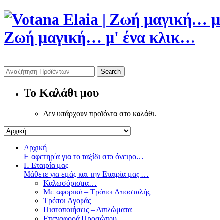
Ζωή μαγική… μ' ένα κλικ…
To Καλάθι μου
Δεν υπάρχουν προϊόντα στο καλάθι.
Αρχική
Η αφετηρία για το ταξίδι στο όνειρο…
Η Εταιρία μας
Μάθετε για εμάς και την Εταιρία μας …
Καλωσόρισμα…
Μεταφορικά – Τρόποι Αποστολής
Τρόποι Αγοράς
Πιστοποιήσεις – Διπλώματα
Επαναφορά Προσώπου