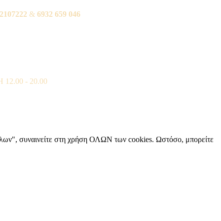
2107222
&
6932 659 046
12.00 - 20.00
όλων", συναινείτε στη χρήση ΟΛΩΝ των cookies. Ωστόσο, μπορείτε