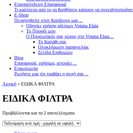
Επανασύνδεση Επαναφορά
Τι καλύτερο από το να βοηθήσεις κάποιον να συνειδητοπο
E-Shop
Περιηγηθείτε στον Κατάλογο μας…
Οδηγίες χρήσης φίλτρων Votana Elaia
Το Προφίλ μου
Ο Προσωπικός σας χώρος στο Votana Elaia…
Το Καλάθι σας
Ολοκλήρωση παραγγελίας
Σελίδα Επιθυμιών
Blog
Επαναφορά, χρήσιμα, ιστορίες…
Επικοινωνία
Ρωτήστε μας ότι τραβάει η ψυχή σας…
Αρχική
» ΕΙΔΙΚΑ ΦΙΛΤΡΑ
ΕΙΔΙΚΑ ΦΙΛΤΡΑ
Προβάλλονται και τα 2 αποτελέσματα