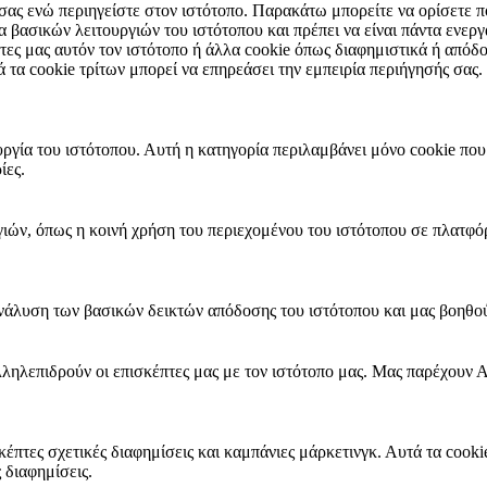
 σας ενώ περιηγείστε στον ιστότοπο. Παρακάτω μπορείτε να ορίσετε πο
ία βασικών λειτουργιών του ιστότοπου και πρέπει να είναι πάντα ενε
ες μας αυτόν τον ιστότοπο ή άλλα cookie όπως διαφημιστικά ή απόδ
τα cookie τρίτων μπορεί να επηρεάσει την εμπειρία περιήγησής σας.
υργία του ιστότοπου. Αυτή η κατηγορία περιλαμβάνει μόνο cookie που
ίες.
γιών, όπως η κοινή χρήση του περιεχομένου του ιστότοπου σε πλατ
ανάλυση των βασικών δεικτών απόδοσης του ιστότοπου και μας βοηθού
αλληλεπιδρούν οι επισκέπτες μας με τον ιστότοπο μας. Μας παρέχο
κέπτες σχετικές διαφημίσεις και καμπάνιες μάρκετινγκ. Αυτά τα coo
διαφημίσεις.