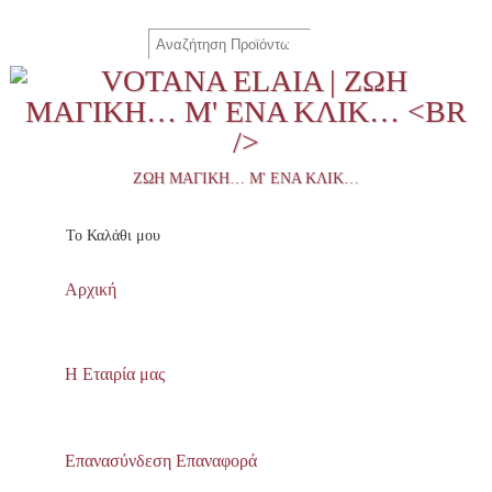
ΖΩΉ ΜΑΓΙΚΉ… Μ' ΈΝΑ ΚΛΙΚ…
To Καλάθι μου
Αρχική
Η Εταιρία μας
Επανασύνδεση Επαναφορά