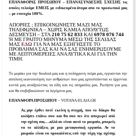
ΕΠΑΝΑΦΟΡΑΣ ΠΡΟΣΩΠΟΥ – ΕΠΑΝΑΣΥΝΔΕΣΗΣ ΣΧΕΣΗΣ τις
οποίες τελούμε ΕΜΕΙΣ με ειδικευμένα άτομα απο το προσωπικό μας
– με επιτυχία 100%.
ΑΠΟΡΊΕΣ ; ΕΠΙΚΟΙΝΩΝΉΣΤΕ ΜΑΖΙ ΜΑΣ
ΤΗΛΕΦΩΝΙΚΆ – ΧΩΡΊΣ ΚΑΜΙΑ ΑΠΟΛΥΤΩΣ
ΔΕΣΜΕΥΣΗ – ΣΤΑ
210 75 62 833
ΚΑΙ
6978 076 744
Ή ΜΕ ΓΡΑΠΤΌ ΜΉΝΥΜΑ ΜΈΣΩ ΤΗΣ ΣΕΛΊΔΑΣ Μ
ΑΣ
ΕΔΏ
ΓΙΑ ΝΑ ΜΑΣ ΕΞΗΓΉΣΕΤΕ ΤΟ
ΠΡΌΒΛΗΜΑ ΣΑΣ ΚΑΙ ΝΑ ΣΑΣ ΕΝΗΜΕΡΏΣΟΥΜΕ
ΜΕ ΛΕΠΤΟΜΈΡΕΙΕΣ ΑΝΑΛΥΤΙΚΆ ΚΑΙ ΓΙΑ ΤΗΝ
ΤΙΜΉ.
Τo μεράκι για την δουλειά μας και η πολύχρονη πείρα μας, εγγυώνται την
απόλυτη ικανοποίηση των ανθρώπων που μας εμπιστεύονται κι έρχονται
κοντά μας αναζητώντας τα είδη και τις υπηρεσίες μας. Ρωτήστε για μας
και θα επιβεβαιώσουν τα λεγόμενα μας.
ΕΠΑΝΑΦΟΡΑ ΠΡΟΣΩΠΟΥ
– VOTANA-ELAIA.GR
Ας μην έρθει ποτέ εκείνη η στιγμή, που το δάκρυ θα
κυλήσει επάνω σου και θα σου πει ότι αποχωρεί από
την σχέση σας….αλλά αν είναι αυτό το μοιραίο, μπορείς
να το αλλάξεις με μια μεταφυσική εργασία. Αν το
μοιραίο είναι να προκαλέσεις εσύ την τύχη της σχέσης