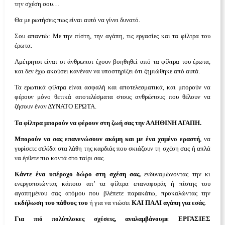
την σχέση σου…
Θα με ρωτήσεις πως είναι αυτό να γίνει δυνατό.
Σου απαντώ: Με την πίστη, την αγάπη, τις εργασίες και τα φίλτρα του
έρωτα.
Αμέτρητοι είναι οι άνθρωποι έχουν βοηθηθεί από τα φίλτρα του έρωτα,
και δεν έχω ακούσει κανέναν να υποστηρίζει ότι ζημιώθηκε από αυτά.
Τα ερωτικά φίλτρα είναι ασφαλή και αποτελεσματικά, και μπορούν να
φέρουν μόνο θετικά αποτελέσματα στους ανθρώπους που θέλουν να
ζήσουν έναν ΔΥΝΑΤΟ ΕΡΩΤΑ.
Τα φίλτρα μπορούν να φέρουν στη ζωή σας την ΑΛΗΘΙΝΗ ΑΓΑΠΗ.
Μπορούν να σας επανενώσουν ακόμη και με ένα
χαμένο εραστή
, να
γυρίσετε σελίδα στα λάθη της καρδιάς που σκιάζουν τη σχέση σας ή απλά
να έρθετε πιο κοντά στο ταίρι σας.
Κάντε ένα υπέροχο δώρο στη σχέση σας,
ενδυναμώνοντας την κι
ενεργοποιώντας κάποιο απ’ τα φίλτρα επαναφοράς ή πίστης του
αγαπημένου σας ατόμου που βλέπετε παρακάτω, προκαλώντας την
εκδήλωση του πάθους του
ή για να νιώσει
ΚΑΙ ΠΑΛΙ αγάπη για εσάς
.
Για πιό πολύπλοκες σχέσεις, αναλαμβάνουμε ΕΡΓΑΣΙΕΣ