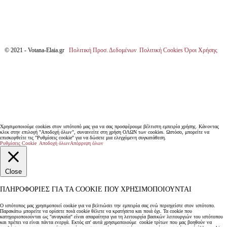
© 2021 - Votana-Elaia.gr
Πολιτική Προσ. Δεδομένων
Πολιτική Cookies
Όροι Χρήσης
Χρησιμοποιούμε cookies στον ιστότοπό μας για να σας προσφέρουμε βέλτιστη εμπειρία χρήσης. Κάνοντας
κλικ στην επιλογή "Αποδοχή όλων", συναινείτε στη χρήση ΟΛΩΝ των cookies. Ωστόσο, μπορείτε να
επισκεφθείτε τις "Ρυθμίσεις cookie" για να δώσετε μια ελεγχόμενη συγκατάθεση.
Ρυθμίσεις Cookie
Αποδοχή όλων
Απόρριψη όλων
Close
ΠΛΗΡΟΦΟΡΊΕΣ ΓΙΑ ΤΑ COOKIE ΠΟΥ ΧΡΗΣΙΜΟΠΟΙΟΎΝΤΑΙ
Ο ιστότοπος μας χρησιμοποιεί cookie για να βελτιώσει την εμπειρία σας ενώ περιηγείστε στον ιστότοπο.
Παρακάτω μπορείτε να ορίσετε ποιά cookie θέλετε να κρατήσετα και ποιά όχι. Τα cookie που
κατηγοριοποιούνται ως "αναγκαία" είναι απαραίτητα για τη λειτουργία βασικών λειτουργιών του ιστότοπου
και πρέπει να είναι πάντα ενεργά. Εκτός απ' αυτά χρησιμοποιούμε cookie τρίτων που μας βοηθούν να